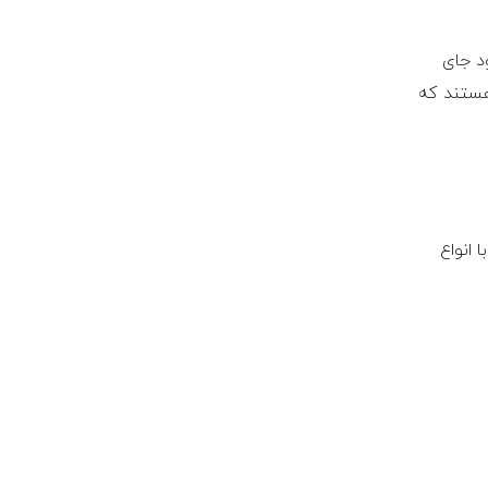
د جای
 هستند که
 انواع