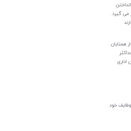
انداختن
 می گیرد.
رند
ز همتایان
داکثر
 اداری
وظایف خود