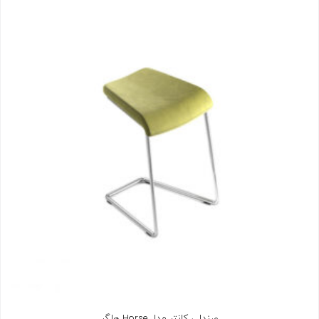
صندلی کانتر مدل Horse هلگر