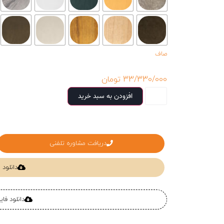
صاف
33/330/000
تومان
افزودن به سبد خرید
دریافت مشاوره تلفنی
دانلود
دانلود فا