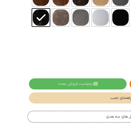
درخواست فروش عمده
 راهنمای نصب
یل های سه بعدی