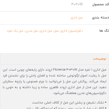
د محصول
4030W
سته بندی
مبل اداری
گ ها
,
,
,
,
دکوراسیون اداری
مبل
مبل اداری
مبل مدرن
مبل یک نفره
توضیحات
مبل اداری 1 نفره مدل Florence 4030W اروند دارای پایه‌های چوبی است. این
مبل با رعایت اصول ارگونومی ساخته شده و فضای راحتی را برای نشستن فرد
ایجاد می‌کند. روکش این مبل را می‌توانید با چرم مصنوعی یا پارچه سفارش
دهید. این مدل از مبل اداری اروند ظاهری ساده و زیبا داشته و به خوبی با
دکوراسیون‌های مدرن هماهنگ می‌شود.
• تشک نشیمن و پشتی این مبل از کلاف اصلی جداست.
• کلاف این مبل از جنس چوب بوده که استحکام بالایی دارد.