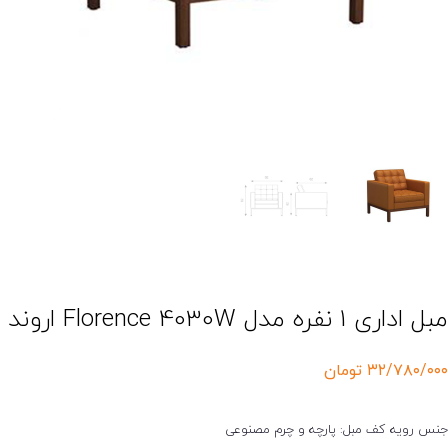
 اداری 1 نفره مدل Florence 4030W اروند
۳۲/۷۸۰/۰۰
تومان
نس رویه کف مبل: پارچه و چرم مصنوعی