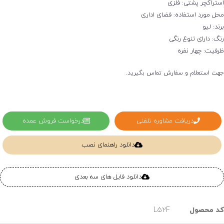
ستراکچر پشتی: فلزی
حل مورد استفاده: فضای اداری
ند: لیو
نگ: دارای تنوع رنگی
رفیت: چهار نفره
هت استعلام و سفارش تماس بگیرید.
دریافت مشاوره تلفنی
درخواست فروش عمده
دانلود راهنمای نصب
دانلود فایل های سه بعدی
د محصول
L52F