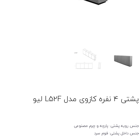
ی 4 نفره کازوی مدل L52F لیو
نس رویه پشتی: پارچه و چرم مصنوعی
نس داخل پشتی: فوم سرد