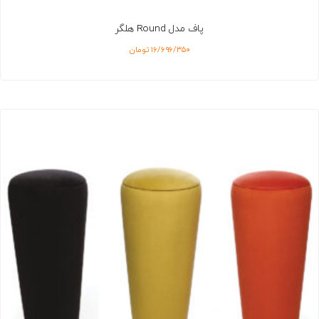
پاف مدل Round هلگر
۱۶/۶۹۶/۳۵۰
تومان