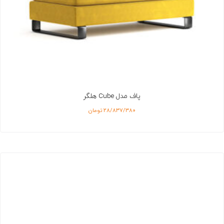
پاف مدل Cube هلگر
۲۸/۸۳۷/۳۸۰
تومان