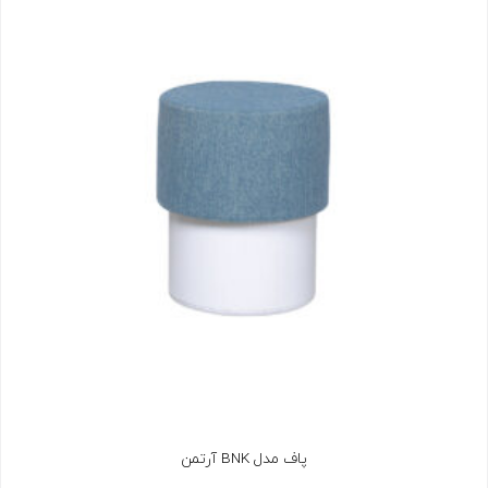
پاف مدل BNK آرتمن